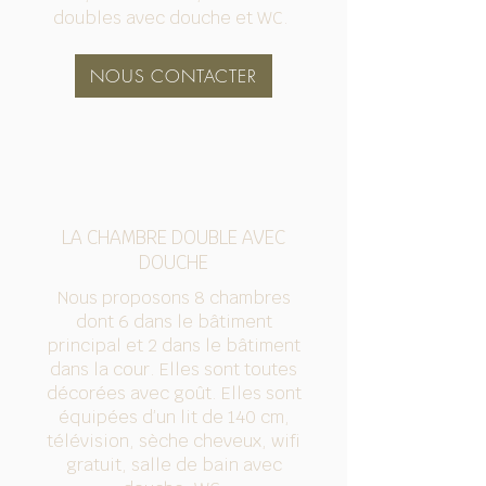
doubles avec douche et WC.
NOUS CONTACTER
LA CHAMBRE DOUBLE AVEC
DOUCHE
Nous proposons 8 chambres
dont 6 dans le bâtiment
principal et 2 dans le bâtiment
dans la cour. Elles sont toutes
décorées avec
goût
. Elles sont
équipées d’un lit de 140 cm,
télévision, sèche cheveux, wifi
gratuit, salle de bain avec