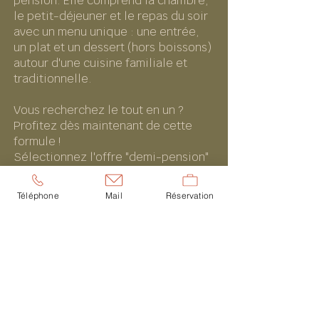
pension. Elle comprend la chambre,
le petit-déjeuner et le repas du soir
avec un menu unique : une entrée,
un plat et un dessert (hors boissons)
autour d'une cuisine familiale et
traditionnelle.
Vous recherchez le tout en un ?
Profitez dès maintenant de cette
formule !
Sélectionnez l'offre "demi-pension"
lors de votre réservation sur le site
ou directement en appelant
Téléphone
Mail
Réservation
l'établissement.
NOS PRESTATIONS