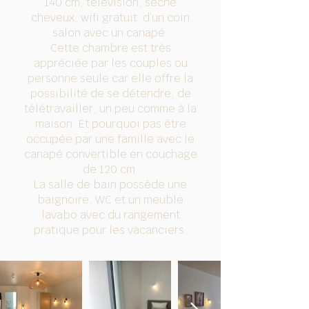
140 cm, télévision, sèche
cheveux, wifi gratuit d’un coin
salon avec un canapé.
Cette chambre est très
appréciée par les couples ou
personne seule car elle offre la
possibilité de se détendre, de
télétravailler, un peu comme à la
maison. Et pourquoi pas être
occupée par une famille avec le
canapé convertible en couchage
de 120 cm.
La salle de bain possède une
baignoire, WC et un meuble
lavabo avec du rangement
pratique pour les vacanciers.