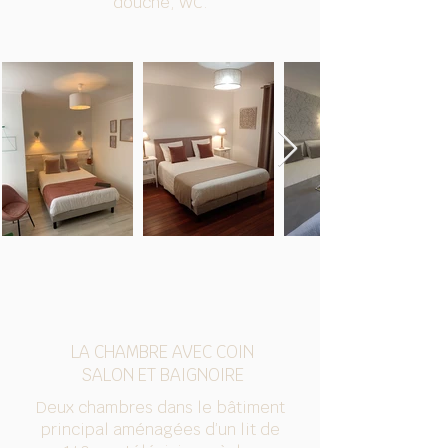
douche, WC.
LA CHAMBRE AVEC COIN
SALON ET BAIGNOIRE
Deux chambres dans le bâtiment
principal aménagées d’un lit de