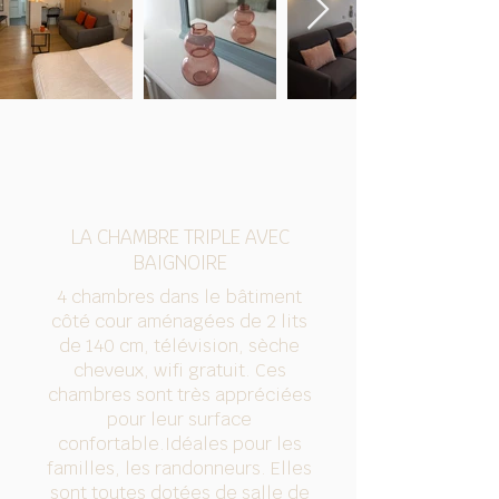
LA CHAMBRE TRIPLE AVEC
BAIGNOIRE
4 chambres dans le bâtiment
côté cour aménagées de 2 lits
de 140 cm, télévision, sèche
cheveux, wifi gratuit. Ces
chambres sont très appréciées
pour leur surface
confortable.Idéales pour les
familles, les randonneurs. Elles
sont toutes dotées de salle de