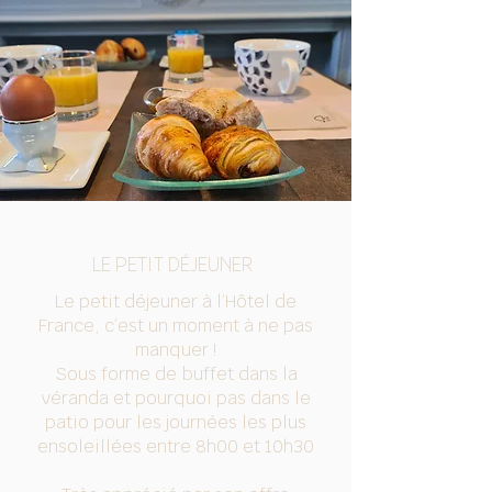
LE PETIT DÉJEUNER
Le petit déjeuner à l’Hôtel de
France, c’est un moment à ne pas
manquer !
Sous forme de buffet dans la
véranda et pourquoi pas dans le
patio pour les journées les plus
ensoleillées entre 8h00 et 10h30