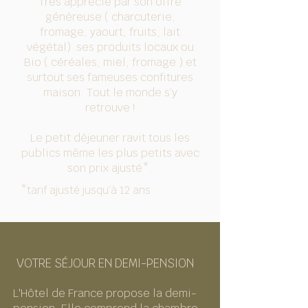
Très apprécié par son offre
généreuse ( charcuterie,
fromage, yaourt, fruits, lait
végétal) ses produits locaux ou
Bio ( céréales, miel, fromage ) et
surtout ses fameuses confitures
maison. Tout le monde s’y
retrouve !
Le petit déjeuner ravit tous les
publics même les plus petits avec
son prix ajusté*.
*tarif ajusté jusqu’à 12 ans
VOTRE SÉJOUR EN DEMI-PENSION
L'Hôtel de France propose la demi-